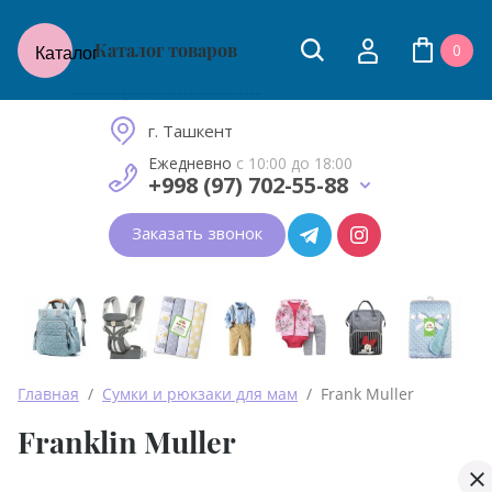
Каталог товаров
0
Каталог
Товары для молодых мам
и малышей до 2 лет
г. Ташкент
Ежедневно
с 10:00 до 18:00
+998 (97) 702-55-88
Заказать звонок
Главная
  /  
Сумки и рюкзаки для мам
  /  Frank Muller
Franklin Muller