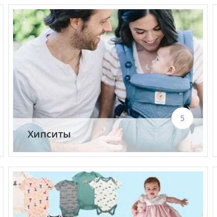
5
Хипситы