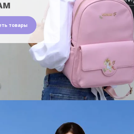
АМ
еть товары