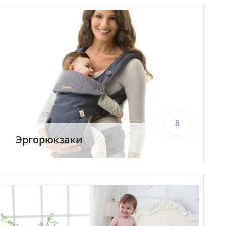
8
Эргорюкзаки