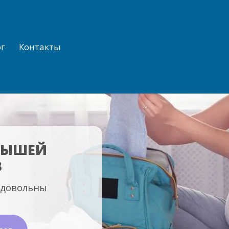
Ежедневно
с 10
г. Ташкент
+998 (97)
ог
Контакты
ЛЫШЕЙ
В
 довольны