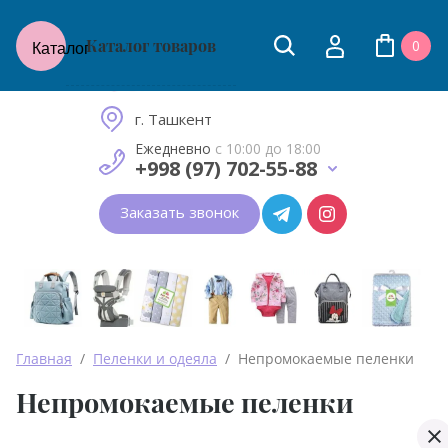
Каталог товаров
0
Каталог
Товары для молодых мам
и малышей до 2 лет
г. Ташкент
Ежедневно
с 10:00 до 18:00
+998 (97) 702-55-88
Заказать звонок
Главная
  /  
Пеленки и одеяла
  /  Непромокаемые пеленки
Непромокаемые пеленки