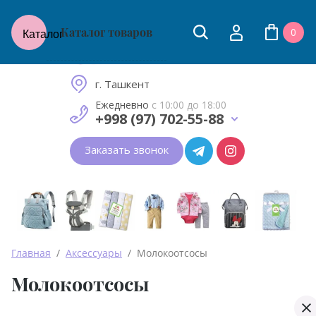
Каталог товаров
0
Каталог
Товары для молодых мам
и малышей до 2 лет
г. Ташкент
Ежедневно
с 10:00 до 18:00
+998 (97) 702-55-88
Заказать звонок
Главная
  /  
Аксессуары
  /  Молокоотсосы
Молокоотсосы